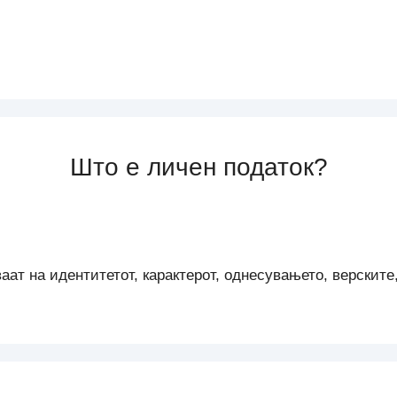
Што е личен податок?
ат на идентитетот, карактерот, однесувањето, верските