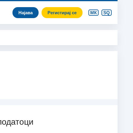
Најава
Регистирај се
МК
SQ
податоци