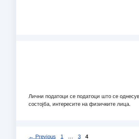
Лични податоци се податоци што се однесува
состојба, интересите на физичките лица.
Page
Page
Page
←
Previous
1
…
3
4