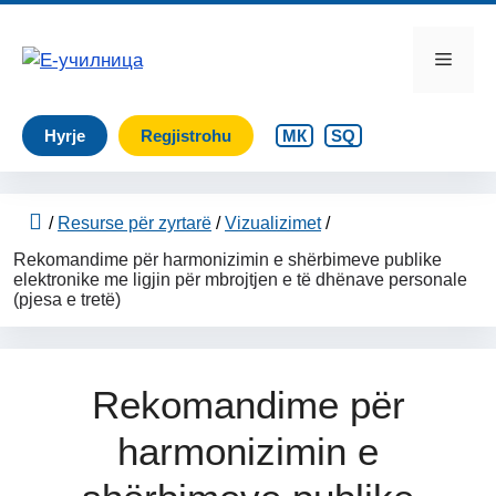
Skip
to
Menu
content
Hyrje
Regjistrohu
МК
SQ
/
Resurse për zyrtarë
/
Vizualizimet
/
Rekomandime për harmonizimin e shërbimeve publike
elektronike me ligjin për mbrojtjen e të dhënave personale
(pjesa e tretë)
Rekomandime për
harmonizimin e