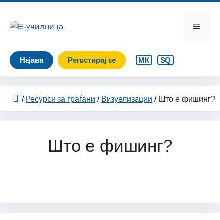
Skip
to
Menu
content
Најава
Регистирај се
МК
SQ
/
Ресурси за граѓани
/
Визуелизации
/
Што е фишинг?
Што е фишинг?