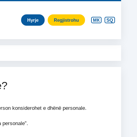
Hyrje
Regjistrohu
МК
SQ
e?
person konsiderohet e dhënë personale.
a personale”.