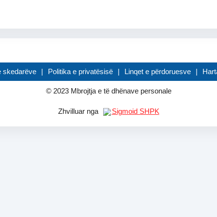
 e skedarëve
Politika e privatësisë
Linqet e përdoruesve
Hart
© 2023 Mbrojtja e të dhënave personale
Zhvilluar nga
Sigmoid SHPK