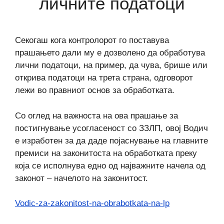
личните податоци
Секогаш кога контролорот го поставува
прашањето дали му е дозволено да обработува
лични податоци, на пример, да чува, брише или
открива податоци на трета страна, одговорот
лежи во правниот основ за обработката.
Со оглед на важноста на ова прашање за
постигнување усогласеност со ЗЗЛП, овој Водич
е изработен за да даде појаснување на главните
премиси на законитоста на обработката преку
која се исполнува едно од најважните начела од
законот – начелото на законитост.
Vodic-za-zakonitost-na-obrabotkata-na-lp