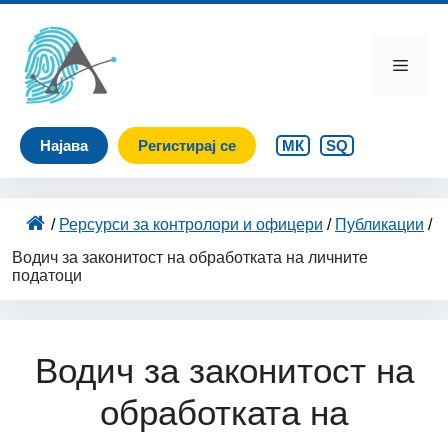
Skip
to
content
Menu
Најава
Регистирај се
МК
SQ
/
Рерсурси за контролори и офицери
/
Публикации
/
Водич за законитост на обработката на личните
податоци
Водич за законитост на
обработката на