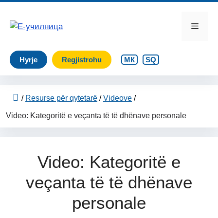
Skip
to
Menu
content
Hyrje
Regjistrohu
МК
SQ
/
Resurse për qytetarë
/
Videove
/
Video: Kategoritë e veçanta të të dhënave personale
Video: Kategoritë e
veçanta të të dhënave
personale