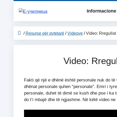
Skip
to
Informacione 
content
/
Resurse për qytetarë
/
Videove
/
Video: Rregullat
Video: Rregu
Fakti që një e dhënë është personale nuk do të 
dhënat personale quhen “personale”. Emri i tyre 
personale, duhet të dimë se kush dhe pse i ka t
do t’i mbajë dhe të ngjashme. Në këtë video ne 