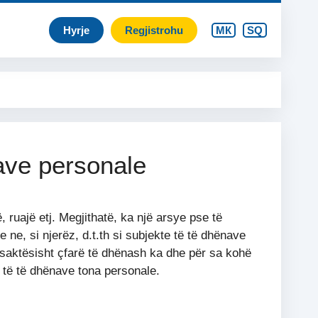
Hyrje
Regjistrohu
МК
SQ
ave personale
ruajë etj. Megjithatë, ka një arsye pse të
ne, si njerëz, d.t.th si subjekte të të dhënave
, saktësisht çfarë të dhënash ka dhe për sa kohë
t të të dhënave tona personale.