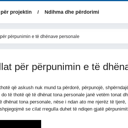
për projektin
Ndihma dhe përdorimi
 për përpunimin e të dhënave personale
llat për përpunimin e të dhën
thotë që askush nuk mund ta përdorë, përpunojë, shpërndajë, 
do të thotë që të dhënat tona personale janë vetëm tonat dhe 
ë dhënat tona personale, nëse i ndan ato me njerëz të tjerë
shpjegojmë se cilat rregulla duhet të ndiqen gjatë përpunimi