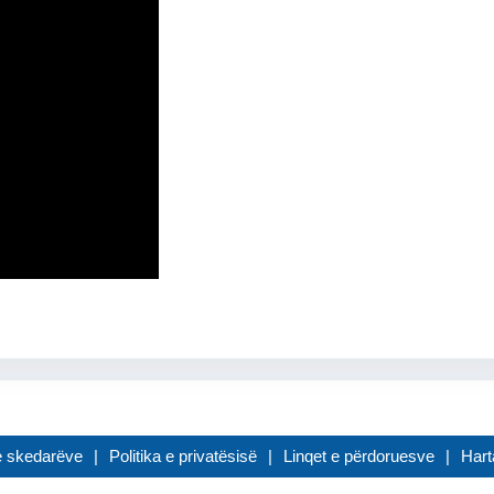
 e skedarëve
Politika e privatësisë
Linqet e përdoruesve
Hart